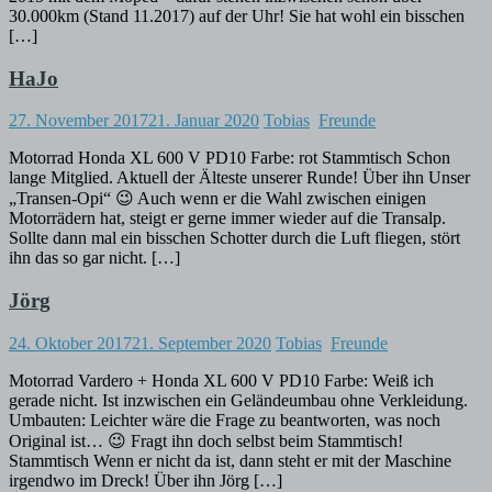
30.000km (Stand 11.2017) auf der Uhr! Sie hat wohl ein bisschen
[…]
HaJo
27. November 2017
21. Januar 2020
Tobias
Freunde
Motorrad Honda XL 600 V PD10 Farbe: rot Stammtisch Schon
lange Mitglied. Aktuell der Älteste unserer Runde! Über ihn Unser
„Transen-Opi“ 😉 Auch wenn er die Wahl zwischen einigen
Motorrädern hat, steigt er gerne immer wieder auf die Transalp.
Sollte dann mal ein bisschen Schotter durch die Luft fliegen, stört
ihn das so gar nicht. […]
Jörg
24. Oktober 2017
21. September 2020
Tobias
Freunde
Motorrad Vardero + Honda XL 600 V PD10 Farbe: Weiß ich
gerade nicht. Ist inzwischen ein Geländeumbau ohne Verkleidung.
Umbauten: Leichter wäre die Frage zu beantworten, was noch
Original ist… 😉 Fragt ihn doch selbst beim Stammtisch!
Stammtisch Wenn er nicht da ist, dann steht er mit der Maschine
irgendwo im Dreck! Über ihn Jörg […]