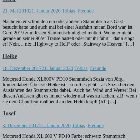
21. Mai 2019
21. Januar 2020
Tobias
Freunde
Nachdem er schon den ein oder anderen Stammtisch als Gast
besucht hatte und auch mal bei einer Ausfahrt mit an Bord war, ist
Gerd 2019 zum festen Stammtischmitglied mutiert. Wenn er nicht
gerade an seiner 96’er Transe bastelt oder mit ihr fährt – dann singt
er! Nein… nix „Highway to Hell“ oder „Stairway to Heaven“ […]
Heike
18. Dezember 2017
21. Januar 2020
Tobias
Freunde
Motorrad Honda XL600V PD10 Stammtisch Sozia von Jörg.
Immer dabei! Über sie Heike ist – so oft es geht – als Sozia bei den
Ausfahrten des Stammtischs dabei. Auch bei Wind und Wetter! Bei
diesen Anlässen gibt es immer wieder mal was zu lachen, z.B. wenn
sie dem Chauffeur mahnend an den Helm klopft (Ich […]
Josef
3. Dezember 2017
21. Januar 2020
Tobias
Freunde
Motorrad Honda XL 600 V PD10 Farbe: schwarz Stammtisch