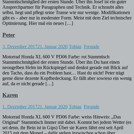
Stammtischmitglied der ersten Stunde. Über ihn Josef ist ein guter
Ansprechpartner für Paragraphen und Technik. Er schraubt alles
selbst, hegt und pflegt seine Transe wie nur wenige. Modifikationen
gibt es – aber nur in moderater Form. Meist mit dem Ziel technischer
Optimierung. Hier mal ein neues […]
Peter
3. Dezember 2017
21. Januar 2020
Tobias
Freunde
Motorrad Honda XL 600 V PD06 Farbe: rot Stammtisch
Stammtischmitglied der ersten Stunde. Über ihn Du hast einen
neongelben Helm im Rückspiegel und denkst gerade mit Blick auf
den Tacho, dass du ein Problem hast… Hast du nicht! Peter trägt
gerne diese dezente Kopfbedeckung. Er fällt aber sowieso ein wenig
auf, da er nicht gerade […]
Karen
1. Dezember 2017
21. Januar 2020
Tobias
Freunde
Motorrad Honda XL 600 V PD06 Farbe: weiss Hinweis: „Das
Original“ Stammtisch Immer mit dabei. Kommt bei jedem Wetter (es
sei denn, ihr Bein ist in Gips) Über sie Karen fährt erst seit April
2015 mit dem Moped – dafür stehen inzwischen schon über