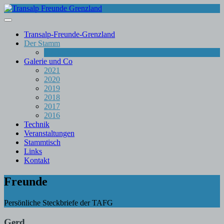
Skip
to
content
Transalp-Freunde-Grenzland
Der Stamm
Steckbriefe
Galerie und Co
2021
2020
2019
2018
2017
2016
Technik
Veranstaltungen
Stammtisch
Links
Kontakt
Freunde
Persönliche Steckbriefe der TAFG
Gerd