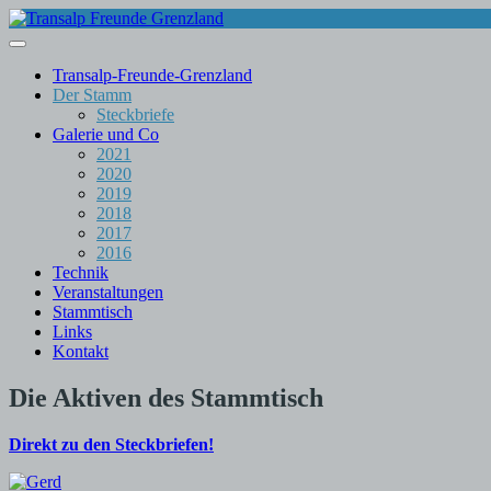
Skip
to
content
Transalp-Freunde-Grenzland
Der Stamm
Steckbriefe
Galerie und Co
2021
2020
2019
2018
2017
2016
Technik
Veranstaltungen
Stammtisch
Links
Kontakt
Die Aktiven des Stammtisch
Direkt zu den Steckbriefen!