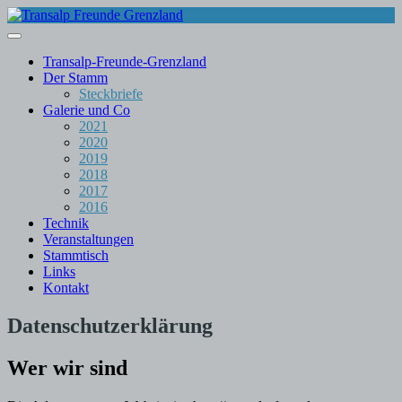
Skip
to
content
Transalp-Freunde-Grenzland
Der Stamm
Steckbriefe
Galerie und Co
2021
2020
2019
2018
2017
2016
Technik
Veranstaltungen
Stammtisch
Links
Kontakt
Datenschutzerklärung
Wer wir sind