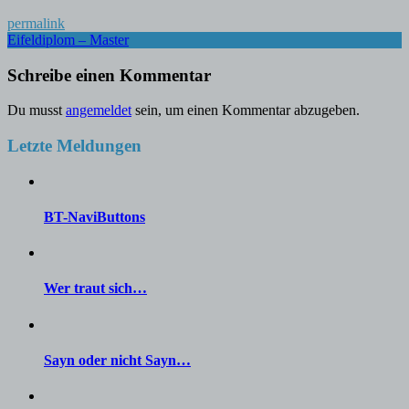
permalink
Post
Eifeldiplom – Master
navigation
Schreibe einen Kommentar
Du musst
angemeldet
sein, um einen Kommentar abzugeben.
Letzte Meldungen
BT-NaviButtons
Wer traut sich…
Sayn oder nicht Sayn…