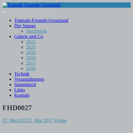
Skip
to
content
Transalp-Freunde-Grenzland
Der Stamm
Steckbriefe
Galerie und Co
2021
2020
2019
2018
2017
2016
Technik
Veranstaltungen
Stammtisch
Links
Kontakt
FHD0027
27. Mai 2017
27. Mai 2017
Tobias